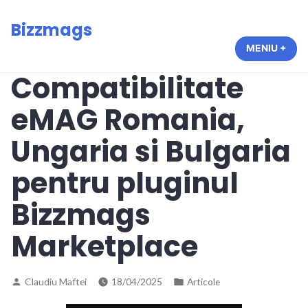
Sari
Bizzmags
la
conținut
MENIU
+
EXT
RES
Compatibilitate
eMAG Romania,
Ungaria si Bulgaria
pentru pluginul
Bizzmags
Marketplace
Publicat
Publicat
Claudiu Maftei
18/04/2025
Articole
de
în