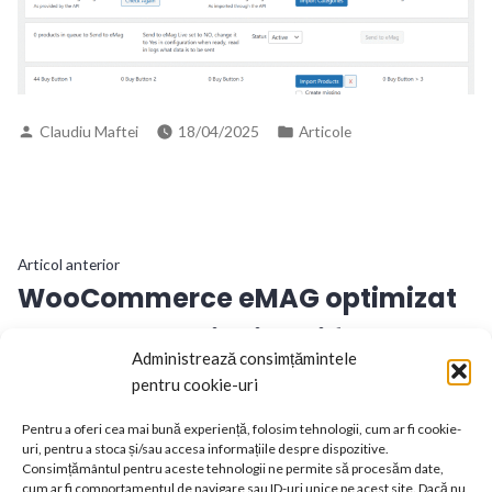
Publicat
Publicat
Claudiu Maftei
18/04/2025
Articole
de
în
Navigare
Articol
Articol anterior
WooCommerce eMAG optimizat
anterior:
în
pentru dropshipping si feed CSV
articole
Administrează consimțămintele
personalizat
pentru cookie-uri
Pentru a oferi cea mai bună experiență, folosim tehnologii, cum ar fi cookie-
Articol
uri, pentru a stoca și/sau accesa informațiile despre dispozitive.
Articol următor
Consimțământul pentru aceste tehnologii ne permite să procesăm date,
Publicare si Actualizare produse
următor:
cum ar fi comportamentul de navigare sau ID-uri unice pe acest site. Dacă nu